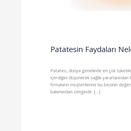
Patatesin Faydaları Nel
71 Yorum
/
Blog
/
izpat
Patates, dünya genelinde en çok tüketile
içerdiğini düşünerek sağlık yararlarından
firmaların müşterilerine bu besinin değerin
bakımından zengindir. […]
Read More »