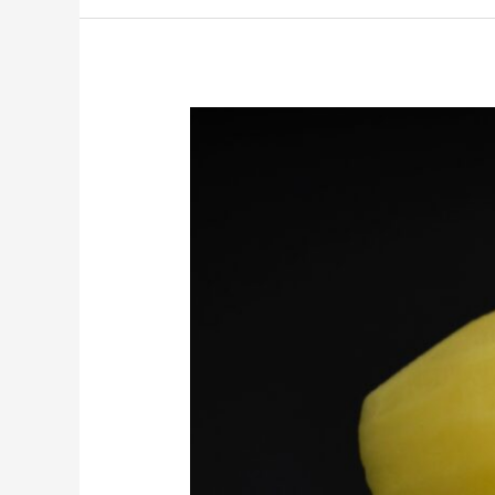
Soyulmuş
Patates
Nasıl
Saklanır
?