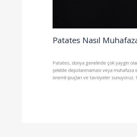
Patates Nasıl Muhafaza
Blog
/
izpat
Patates, dünya genelinde çok yaygın olara
şekilde depolanmaması veya muhafaza edi
önemli ipuçları ve tavsiyeler sunuyoruz.
Read More »