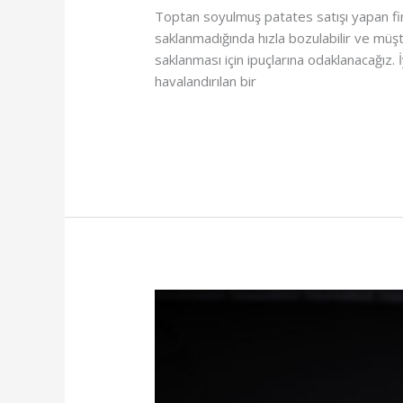
Toptan soyulmuş patates satışı yapan firm
saklanmadığında hızla bozulabilir ve müşt
saklanması için ipuçlarına odaklanacağız. 
havalandırılan bir
Read More »
Patates
Nasıl
Muhafaza
Edilir