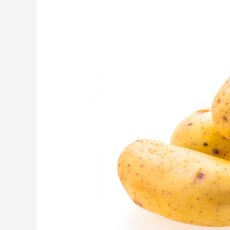
Patatesin
Faydaları
Nelerdir
?