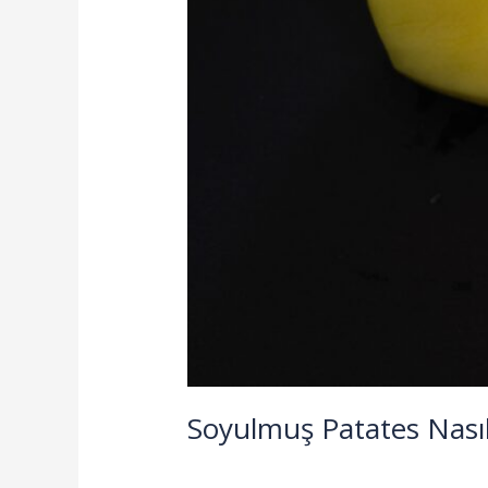
Soyulmuş Patates Nasıl
59 Yorum
/
Blog
/
izpat